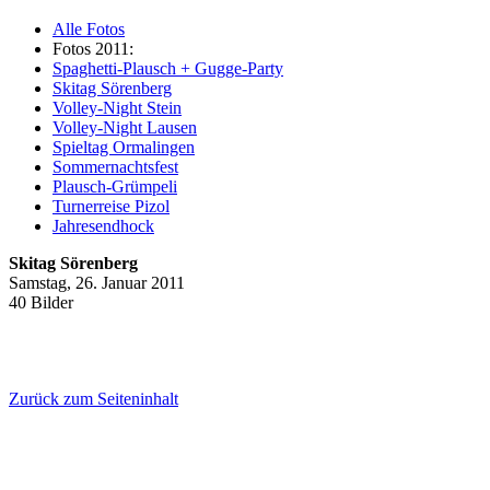
Alle Fotos
Fotos 2011:
Spaghetti-Plausch + Gugge-Party
Skitag Sörenberg
Volley-Night Stein
Volley-Night Lausen
Spieltag Ormalingen
Sommernachtsfest
Plausch-Grümpeli
Turnerreise Pizol
Jahresendhock
Skitag Sörenberg
Samstag, 26. Januar 2011
40 Bilder
Zurück zum Seiteninhalt