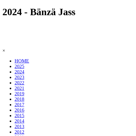
2024 - Bänzä Jass
×
HOME
2025
2024
2023
2022
2021
2019
2018
2017
2016
2015
2014
2013
2012