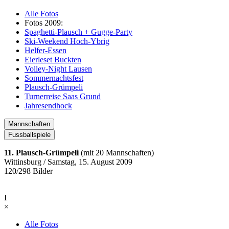
Alle Fotos
Fotos 2009:
Spaghetti-Plausch + Gugge-Party
Ski-Weekend Hoch-Ybrig
Helfer-Essen
Eierleset Buckten
Volley-Night Lausen
Sommernachtsfest
Plausch-Grümpeli
Turnerreise Saas Grund
Jahresendhock
Mannschaften
Fussballspiele
11. Plausch-Grümpeli
(mit 20 Mannschaften)
Wittinsburg / Samstag, 15. August 2009
120/298 Bilder
I
×
Alle Fotos